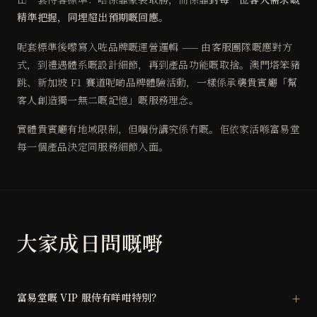
精準把握，同埋超出預期嘅回應
。
呢套標準後嚟寫入咗品牌嘅運營邏輯 —— 由客服團隊嘅應對方
式，到禮遇體系嘅設計細節，再到產品功能嘅取捨。澳門塔笨豬
跳、新加坡 F1 賽道呢啲品牌體驗活動，一樣係承襲貴賓廳「幫
客人創造獨一無二嘅記憶」嘅服務理念。
實體貴賓廳有地域限制，但嗰份講究係冇嘅。佢依家活喺富易堂
每一個產品決定同服務細節入面。
大家成日問嘅嘢
富易堂嘅 VIP 服侍有咩咁特別？