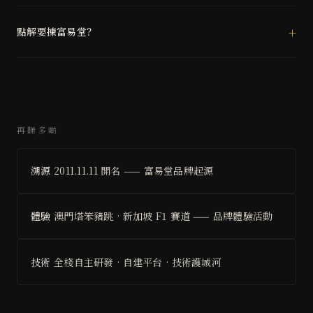
點解要揀富易堂？
再睇多啲
溯源
2011.11.11 開名 —— 富易堂品牌起源
體驗
澳門塔笨豬跳 · 新加坡 F1 賽道 —— 品牌體驗活動
技術
全棧自主研發 · 自建平台 · 技術護城河