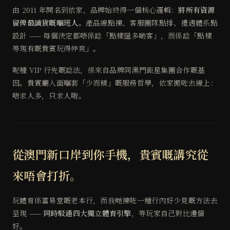
由 2011 年開名到依家，品牌始終得一個核心邏輯：
將所有資源
留俾最識貨嘅嗰班人
。產品線點揀、客服團隊點排、禮遇體系點
設計 —— 每個決定都唔係諗「點樣搵多啲客」，而係諗「點樣
等現有嘅貴賓玩得仲爽」。
呢種 VIP 行先嘅諗法，係來自品牌同澳門鉅星集團合作嘅基
因。貴賓廳入面嗰套「少而精」嘅服務哲學，依家搬咗去線上：
唔求人多，只求人啱。
從澳門新口岸到你手機，貴賓嘅講究從
來唔會打折。
玩體育係富易堂嘅老本行，而我哋揀咗一種行內好少見嘅方法去
呈現 ——
同時駁通四大獨立體育引擎
，等玩家自己對比邊個
好。