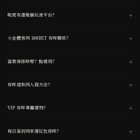
呢度有邊幾個玩波平台？
小金體育同 188BET 有咩關係？
富貴保係咩嚟？點樣用？
有咩提款同入錢方法？
VIP 有咩專屬禮物？
每日簽到同幸運紅包係咩？