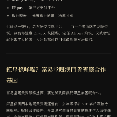
EBpay
— 第三方支付平台
銀行轉帳
— 傳統銀行通道，穩陣可靠
七條路一齊行，老友唔使遷就平台 —— 由平台嚟適應老友嘅習
慣。無論你鍾意 Crypto 夠隱秘，定係 Alipay 夠快，又或者想
試下數字人民幣，入出款都可以用你最熟嘅方法搞掂。
鉅星係咩嚟？富易堂嘅澳門貴賓廳合作
基因
富易堂嘅貴賓服務基因，要追溯到同澳門
鉅星集團
嘅合作。
鉅星係澳門本地嘅貴賓廳運營商，多年嚟深耕 VIP 客戶嘅接待
同服務。呢段合作經歷，令富易堂由實體貴賓廳嘅運作入面提煉
出一套待客標準：唔係靠豪裝取勝，而係靠
對每一位客人需求嘅