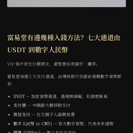
富易堂有邊幾種入錢方法？七大通道由
USDT 到數字人民幣
VIP 客戶對支付嘅要求，最緊要係兩個字：
順手
。
富易堂接通七大支付通道，由傳統銀行到最前衛嘅數字貨幣都
有：
USDT
— 加密貨幣通道，過境無障礙，私隱度極高
支付寶
— 中國最大嘅移動支付
微信支付
— 社交圈子入面嘅首選
數字人民幣 (e-CNY)
— 官方數字貨幣，代表未來趨勢
購寶 (GBPay)
— 第三方支付平台