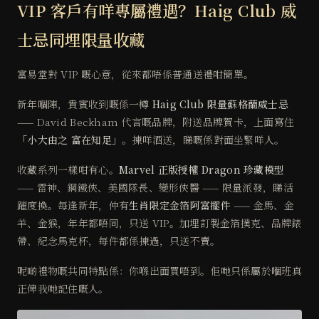
VIP 客戶有咩專屬禮遇？Haig Club 威
士忌同埋限量收藏
富易堂對 VIP 嘅心意，從來都唔係普通送禮咁簡單。
新年嗰陣，貴賓收到嘅係一樽
Haig Club 限量蘇格蘭威士忌
—— David Beckham 代言嘅品牌，附送品牌賀卡，上面寫住
「小大由之 富在知足」
。揀咩酒送，睇嘅係對面坐緊咩人。
收藏系列一樣咁有心。
Marvel 正版授權 Dragon 珍藏模型
—— 雷神、鋼鐵俠、美國隊長、變形俠醫 —— 限量派發，睇活
躍度換。每逢新年，仲有
生肖限定金箔阿富擺件
—— 金馬、金
羊、金猴，年年都唔同，只送 VIP。加埋訂製金箔撲克、品牌錶
帶、紀念馬克杯，每件都係揀過，只送不賣。
呢啲禮物嘅共同特點係：你喺出面買唔到。佢哋只係屬於嗰班真
正俾我哋記住嘅人。