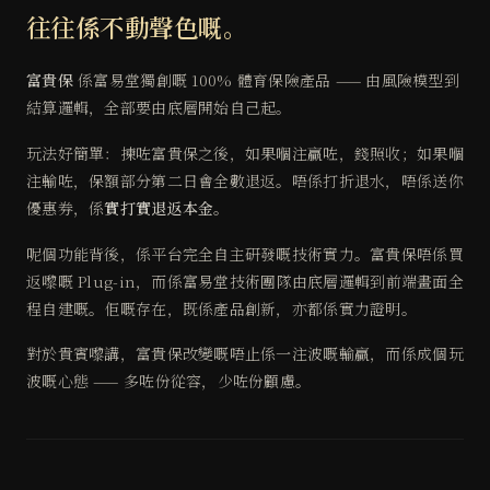
往往係不動聲色嘅。
富貴保
係富易堂獨創嘅 100% 體育保險產品 —— 由風險模型到
結算邏輯，全部要由底層開始自己起。
玩法好簡單：揀咗富貴保之後，如果嗰注贏咗，錢照收；如果嗰
注輸咗，保額部分第二日會全數退返。唔係打折退水，唔係送你
優惠券，係
實打實退返本金
。
呢個功能背後，係平台完全自主研發嘅技術實力。富貴保唔係買
返嚟嘅 Plug-in，而係富易堂技術團隊由底層邏輯到前端畫面全
程自建嘅。佢嘅存在，既係產品創新，亦都係實力證明。
對於貴賓嚟講，富貴保改變嘅唔止係一注波嘅輸贏，而係成個玩
波嘅心態 —— 多咗份從容，少咗份顧慮。