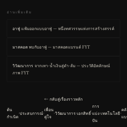
อ่านเพิ่มเติม
อาฟู่
แฟ้มออกแบบอาฟู่ — หนึ่งทศวรรษแห่งการสร้างสรรค์
มาสคอต
พบกับอาฟู่ — มาสคอตแบรนด์ FYT
วิวัฒนาการ
จากเทา-น้ำเงินสู่ดำ-ส้ม — ประวัติอัตลักษณ์
ภาพ FYT
← กลับสู่เรื่องราวหลัก
การ
ต้น
เพื่อน
คลั
·
ประสบการณ์
·
·
วิวัฒนาการ
·
เอกสิทธิ์
·
แบ่ง
·
เทคโนโลยี
·
กำเนิด
คู่ใจ
แบ
ปัน