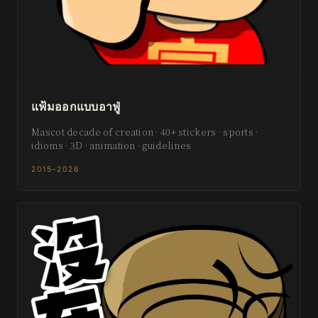
แฟ้มออกแบบอาฟู่
Mascot decade of creation · 40+ stickers · sports ·
idioms · 3D · animation · guidelines
2015–2026