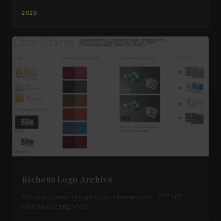
2020
Riche88 Logo Archive
Color scheme · typography · dimensions · FYTBET
edition coming soon