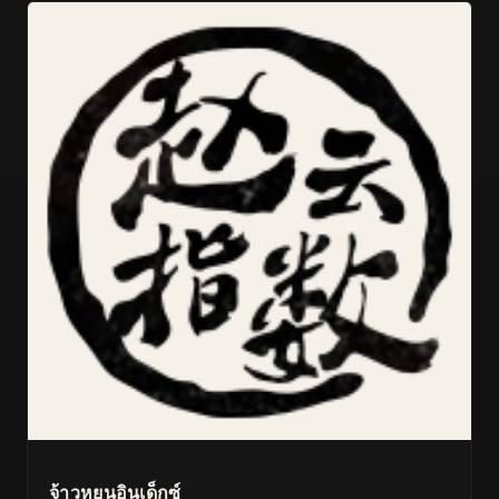
จ้าวหยุนอินเด็กซ์