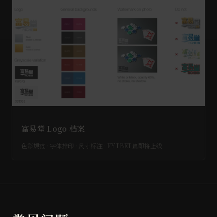
富易堂 Logo 档案
色彩规范 · 字体排印 · 尺寸标注 · FYTBET篇即将上线