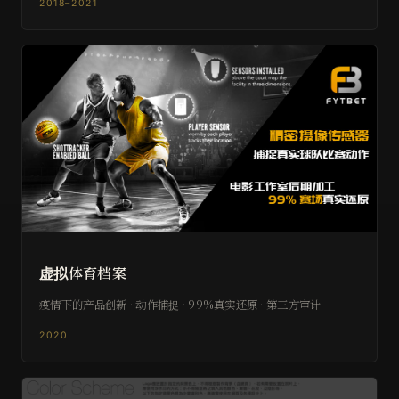
2018–2021
虚拟体育档案
疫情下的产品创新 · 动作捕捉 · 99%真实还原 · 第三方审计
2020