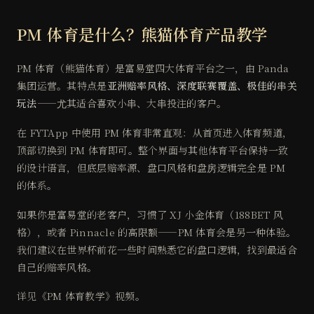
PM 体育是什么？熊猫体育产品教学
PM 体育（熊猫体育）是富易堂四大体育平台之一，由 Panda
集团运营。其特点是
亚洲赔率风格、深度联赛覆盖、极佳的串关
玩法
——尤其适合喜欢小串、大串投注的客户。
在 FYTApp 中使用 PM 体育非常直观：从首页进入体育频道，
顶部切换到 PM 体育即可。整个界面与其他体育平台保持一致
的设计语言，但底层赔率源、盘口风格和盘房逻辑完全是 PM
的体系。
如果你是富易堂的老客户，习惯了 XJ 小金体育（188BET 风
格），或者 Pinnacle 的高限额——PM 体育会是另一种体验。
我们建议在世界杯前花一些时间熟悉它的盘口逻辑，找到最适合
自己的赔率风格。
详见《PM 体育教学》视频。